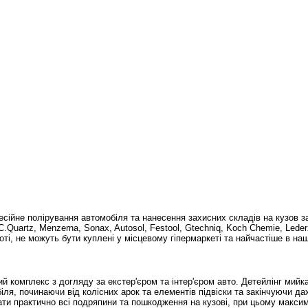
есійне полірування автомобіля та нанесення захисних складів на кузов зай
 C.Quartz, Menzerna, Sonax, Autosol, Festool, Gtechniq, Koch Chemie, Leder
оті, не можуть бути куплені у місцевому гіпермаркеті та найчастіше в наші
 комплекс з догляду за екстер'єром та інтер'єром авто. Детейлінг мийка,
іля, починаючи від колісних арок та елементів підвіски та закінчуючи 
ати практично всі подряпини та пошкодження на кузові, при цьому макс