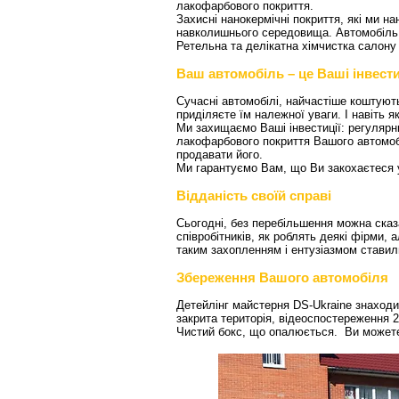
лакофарбового покриття.
Захисні нанокермічні покриття, які ми 
навколишнього середовища. Автомобіль м
Ретельна та делікатна хімчистка салону
Ваш автомобіль – це Ваші інвести
Сучасні автомобілі, найчастіше коштуют
приділяєте їм належної уваги. І навіть 
Ми захищаємо Ваші інвестиції: регулярн
лакофарбового покриття Вашого автомобі
продавати його.
Ми гарантуємо Вам, що Ви закохаєтеся у
Відданість своїй справі
Сьогодні, без перебільшення можна сказ
співробітників, як роблять деякі фірми, 
таким захопленням і ентузіазмом ставил
Збереження Вашого автомобіля
Детейлінг майстерня DS-Ukraine знаходи
закрита територія, відеоспостереження 2
Чистий бокс, що опалюється. Ви можете