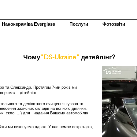
Нанокераміка Everglass
Послуги
Фотозвіти
Чому
"DS-Ukraine"
детейлінг?
ро та Олександр. Протягом 7-ми років ми
апрямок – дітейлінг.
ретельного та делікатного очищення кузова та
несення захисних складів на всі його ділянки.
стик, скло, ...) для надання Вашому автомобілю
оботи ми виконуємо вдвох. У нас немає секретарів,