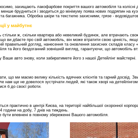
наносимо, захищають лакофарбове покриття вашого автомобіля та колісні 
енше брудниться і зводиться до мінімуму поява нових подряпин на кузо
 та багажника. Обробка шкіри та текстилю захисними, грязе - водовідшт
ції у майбутнє
ь стільки ж, скільки квартира або невеликий будинок, але втрачають сво
якщо ви дбаєте про свій автомобіль, він може втратити свою цінність, як
ий правильний догляд, нанесення та оновлення захисних складів класу «р
ля та його бездоганний зовнішній вигляд, гарантуючи, що автомобіль втр
 Ваше авто знову, коли забиратимете його з нашої Детейлінг майстерні.
ати, що ми маємо велику кількість вдячних клієнтів та гарний досвід. 
але нам ще не довелося зустрічати людей, які також хворі на детейлінгом
ися б до своєї роботи.
ться практично в центрі Києва, на території найбільшої охоронної корпо
4 години на добу, 7 днів на тиждень.
 бути впевнені в повному збереженні Вашого автомобіля.