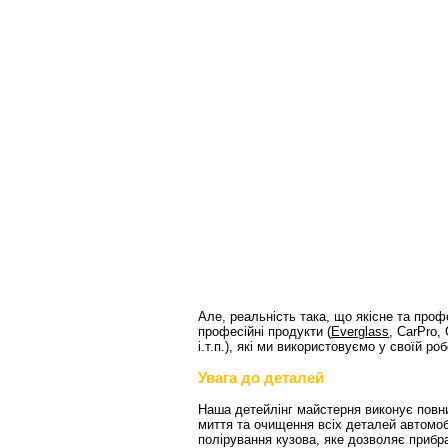
Але, реальність така, що якісне та проф
професійні продукти (
Everglass
, CarPro,
і.т.п.
), які ми використовуємо у своїй роб
Увага до деталей
Наша детейлінг майстерня виконує повний
миття та очищення всіх деталей автомоб
полірування кузова, яке дозволяє прибр