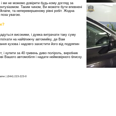
 і ми не можемо довірити будь-кому догляд за
ентузіазмом. Таким чином, Ви можете бути впевнені
kraine, та неперевершеному рівні робіт. Жодна
 поза увагою.
ne?
адуться високими, і думка витрачати таку суму
поїхати на найближчу автомийку, де Вам
ання кузова і надовго захистити його від подряпин
, і купити за 40 гривень диво поліроль, виробник
ові Вашого автомобіля і надати неймовірного блиску.