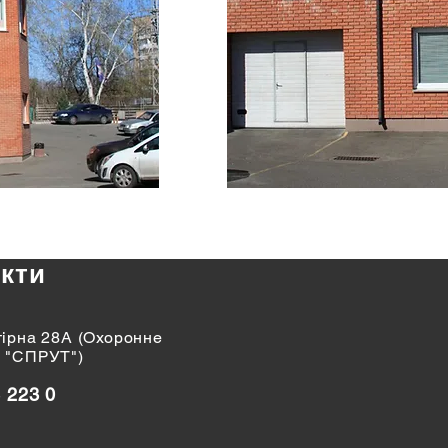
кти
дгірна 28А (Охоронне
 "СПРУТ")
3 223 0