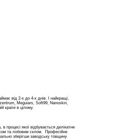
має від 2-х до 4-х днів. І найкращі,
zentrum, Meguiars, Soft99, Nanoskin,
й країні в цілому.
 в процесі якої відбувається делікатне
дахом та лобовим склом. Професійне
имально зберігши заводську товщину