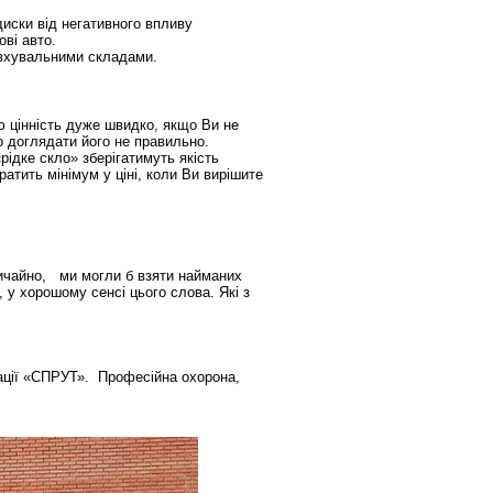
диски від негативного впливу
ві авто.
овхувальними складами.
ю цінність дуже швидко, якщо Ви не
що доглядати його не правильно.
ідке скло» зберігатимуть якість
атить мінімум у ціні, коли Ви вирішите
Звичайно, ми могли б взяти найманих
, у хорошому сенсі цього слова. Які з
рації «СПРУТ». Професійна охорона,