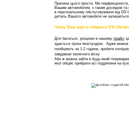
Причина цього проста. Ми перфекціоністи,
Вашим автомобілем, з таким досвідом та 
в персональному обслуговування від DS-U
деталь Вашого автомобіля не залишиться
Чому Вам варто обирати DS-Ukrai
Для багатьох, розцінки в нашому
прайсі
зд
здається трохи безглуздою. Адже можна 
пообіцяють за 1-2 години, зробити полірув
завдавши захисного віску.
Або ж можна зайти в будь-який гіпермаркет
якої обіцяє прибрати всі подряпини на куз