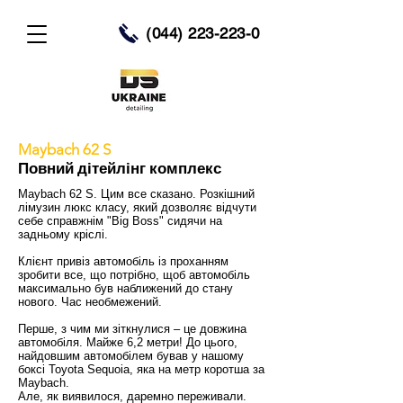
(044) 223-223-0
Maybach 62 S
Повний дітейлінг комплекс
Maybach 62 S. Цим все сказано. Розкішний
лімузин люкс класу, який дозволяє відчути
себе справжнім "Big Boss" сидячи на
задньому кріслі.
Клієнт привіз автомобіль із проханням
зробити все, що потрібно, щоб автомобіль
максимально був наближений до стану
нового. Час необмежений.
Перше, з чим ми зіткнулися – це довжина
автомобіля. Майже 6,2 метри! До цього,
найдовшим автомобілем бував у нашому
боксі Toyota Sequoia, яка на метр коротша за
Maybach.
Але, як виявилося, даремно переживали.