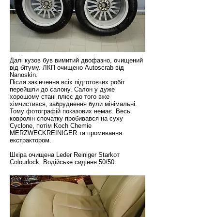
Далі кузов був вимитий двофазно, очищений
від бітуму. ЛКП очищено Autoscrab від
Nanoskin.
Після закінчення всіх підготовчих робіт
перейшли до салону. Салон у дуже
хорошому стані плюс до того вже
хімчистився, забруднення були мінімальні.
Тому фотографій показових немає. Весь
ковролін спочатку пробивався на суху
Cyclone, потім Koch Chemie
MERZWECKREINIGER та промивання
екстрактором.
Шкіра очищена Leder Reiniger Starkот
Colourlock. Водійське сидіння 50/50: