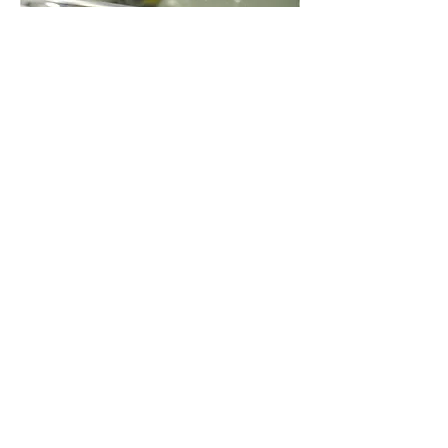
Після полірування усі сколи були
підфарбовані фарбою, замовленою у
колориста.
Фінальною штрихом стало