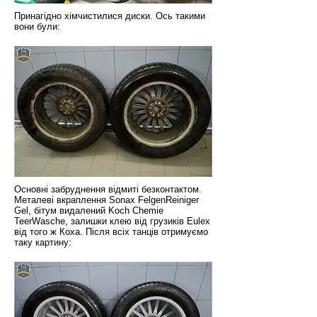
Принагідно хімчистилися диски. Ось такими
вони були:
Основні забруднення відмиті безконтактом.
Металеві вкраплення Sonax FelgenReiniger
Gel, бітум видалений Koch Chemie
TeerWasche, залишки клею від грузиків Eulex
від того ж Коха. Після всіх танців отримуємо
таку картину: