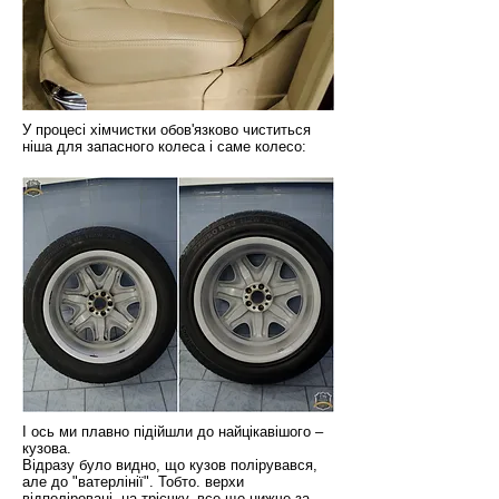
У процесі хімчистки обов'язково чиститься
ніша для запасного колеса і саме колесо:
І ось ми плавно підійшли до найцікавішого –
кузова.
Відразу було видно, що кузов полірувався,
але до "ватерлінії". Тобто. верхи
відполіровані, на трієчку, все що нижче за