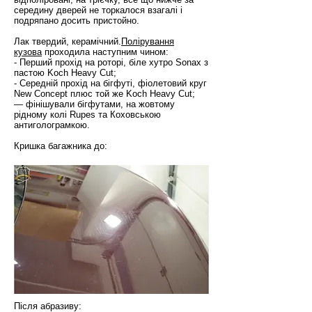
середину дверей не торкалося взагалі і
подряпано досить пристойно.
Лак твердий, керамічний.
Полірування
кузова
проходила наступним чином:
- Перший прохід на роторі, біле хутро Sonax з
пастою Koch Heavy Cut;
- Середній прохід на бігфуті, фіолетовий круг
New Concept плюс той же Koch Heavy Cut;
— фінішували бігфутами, на жовтому
рідному колі Rupes та Коховською
антиголограмкою.
Кришка багажника до:
Після абразиву: