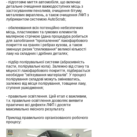
- підготовче миття автомобіля, що включає
детальне очищення важкодоступних місць з
застосуванням пензликів, очищення бітуму,
металевих вкраплень, а також очищення ЛФП з
лубрикантом системою AutoScrab;
- обклеювання всіх потенційно небезпечних
місць, пластикових та гумових елементів
малярною стрічкою (дана процедура робиться
для запобігання "пропаленню" лакофарбового
покриття на гранях і ребрах кузова, а також
зменшує ризик "спилювання" великої кількості
лаку на складних і дрібних деталях;
- підбір полірувальної системи (абразивність
пасти, полірувальні кола).
Залежно від стану та
міцності лакофарбового покриття, підбирається
необхідне "зв'язування матеріалів". У процесі
полірування складові можуть змінюватись,
залежно від місця полірування, товщини лаку,
ступеня ушкодження;
- правильне освітлення. Цей етап є важливим,
т.к. правильне освітлення дозволяє виявити
практично всі дефекти ЛФП і досягти
максимально якісного результату.
Приклад правильного організованого робочого
процесу: