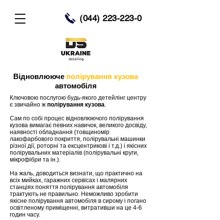
(044) 223-223-0
Відновлююче
полірування кузова
автомобіля
Ключовою послугою будь-якого детейлінг центру
є звичайно ж
полірування кузова
.
Сам по собі процес відновлюючого полірування
кузова вимагає певних навичок, великого досвіду,
наявності обладнання (товщиномір
лакофарбового покриття, полірувальні машинки
різної дії, роторні та ексцентрикові і т.д.) і якісних
полірувальних матеріалів (полірувальні круги,
мікрофібри та ін.).
На жаль, доводиться визнати, що практично на
всіх мийках, гаражних сервісах і малярних
станціях поняття полірування автомобіля
трактують не правильно. Неможливо зробити
якісне полірування автомобіля в сирому і погано
освітленому приміщенні, витративши на це 4-6
годин часу.