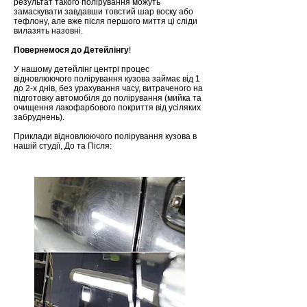
результат такого полірування можуть
замаскувати завдавши товстий шар воску або
тефлону, але вже після першого миття ці сліди
вилазять назовні.
Повернемося до Детейлінгу
!
У нашому детейлінг центрі процес
відновлюючого полірування кузова займає від 1
до 2-х днів, без урахування часу, витраченого на
підготовку автомобіля до полірування (мийка та
очищення лакофарбового покриття від усіляких
забруднень).
Приклади відновлюючого полірування кузова в
нашій студії, До та Після: