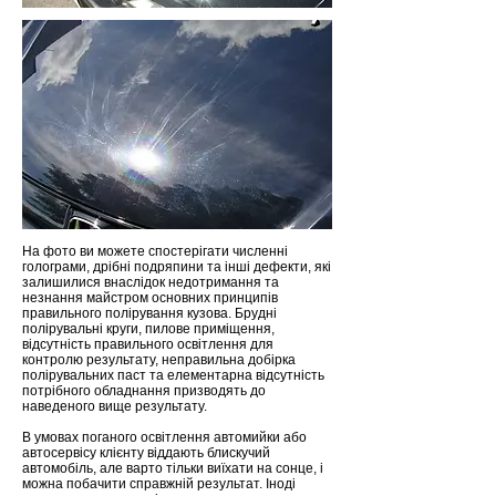
На фото ви можете спостерігати численні
голограми, дрібні подряпини та інші дефекти, які
залишилися внаслідок недотримання та
незнання майстром основних принципів
правильного полірування кузова. Брудні
полірувальні круги, пилове приміщення,
відсутність правильного освітлення для
контролю результату, неправильна добірка
полірувальних паст та елементарна відсутність
потрібного обладнання призводять до
наведеного вище результату.
В умовах поганого освітлення автомийки або
автосервісу клієнту віддають блискучий
автомобіль, але варто тільки виїхати на сонце, і
можна побачити справжній результат. Іноді