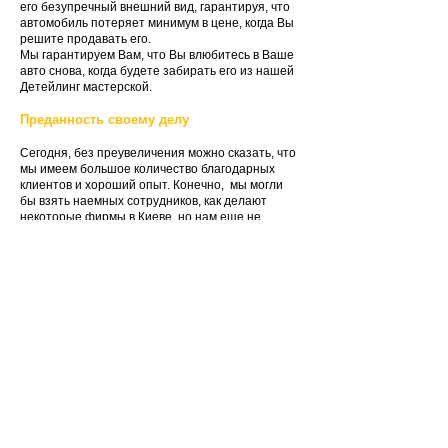
его безупречный внешний вид, гарантируя, что
автомобиль потеряет минимум в цене, когда Вы
решите продавать его.
Мы гарантируем Вам, что Вы влюбитесь в Ваше
авто снова, когда будете забирать его из нашей
Детейлинг мастерской.
Преданность своему делу
Сегодня, без преувеличения можно сказать, что
мы имеем большое количество благодарных
клиентов и хороший опыт. Конечно, мы могли
бы взять наемных сотрудников, как делают
некоторые фирмы в Киеве, но нам еще не
довелось встречать людей, которые также
больны детейлингом, в хорошем смысле этого
слова. Которые с таким же увлечением и
энтузиазмом относились бы к своей работе.
Сохранность Вашего автомобиля
Детейлинг мастерская DS-Ukraine находится
практически в центре г. Киева, на территории
крупнейшей охранной корпорации «СПРУТ».
Профессиональная охрана, закрытая
территория, видеонаблюдение 24 часа в сутки, 7
дней в неделю.
Чистый, отапливаемый бокс. Вы можете быть