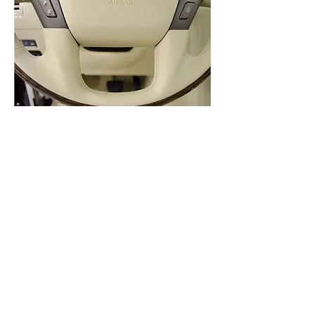
Одной из самых распространенных проблем у
владельцев светлых кожаных салонов
является синева на коже или же
прокрашивание кожи в другие цвета (джинсы,
дубленки, кожаные куртки). Происходит это по
причине того, что верхний слой кожи
(независимо от того, натуральная кожа или
искусственная) состоит из полиуретана,
который сверху покрыт защитным лаком.
Полиуретан впитыват в себя инородные
красители. Для очистки сильных загрязнений
используется очистиль Leder Reiniger Stark.
Чтобы убрать синеву от джинс или других
красителей используется Tinten & Kulli Ex от
Koch Chemie. Данный очиститель убирает
инородные красители не повреждая саму кожу.