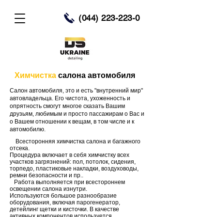
(044) 223-223-0
Химчистка
салона автомобиля
Салон автомобиля, это и есть "внутренний мир"
автовладельца. Его чистота, ухоженность и
опрятность смогут многое сказать Вашим
друзьям, любимым и просто пассажирам о Вас и
о Вашем отношении к вещам, в том числе и к
автомобилю.
Всесторонняя химчистка салона и багажного
отсека.
Процедура включает в себя химчистку всех
участков загрязнений: пол, потолок, сидения,
торпедо, пластиковые накладки, воздуховоды,
ремни безопасности и пр..
Работа выполняется при всестороннем
освещении салона изнутри.
Используются большое разнообразие
оборудования, включая парогенератор,
детейлинг щетки и кисточки. В качестве
активных компонентов используется