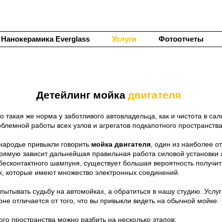
Нанокерамика Everglass
Услуги
Фотоотчеты
Детейлинг мойка
двигателя
о такая же норма у заботливого автовладельца, как и чистота в са
роблемной работы всех узлов и агрегатов подкапотного пространства
онародье привыкли говорить
мойка двигателя
, один из наиболее о
напрямую зависит дальнейшая правильная работа силовой установк
бесконтактного шампуня, существует большая вероятность получи
, которые имеют множество электронных соединений.
ытывать судьбу на автомойках, а обратиться в нашу студию. Услу
не отличается от того, что вы привыкли видеть на обычной мойке.
ого пространства можно разбить на несколько этапов: