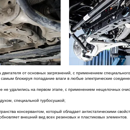
 двигателя от основных загрязнений, с применением специального
м самым блокируя попадание влаги в любые электрические соедине
рые не удалились на первом этапе, с применением нещелочных очи
здухом, специальной турбосушкой;
странства консервантом, который обладает антистатическими свойс
е обновляет внешний вид всех резиновых и пластиковых элементов.