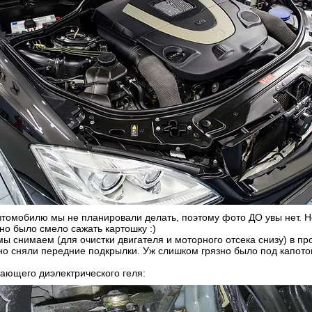
томобилю мы не планировали делать, поэтому фото ДО увы нет. Но
жно было смело сажать картошку :)
ы снимаем (для очистки двигателя и моторного отсека снизу) в пр
о сняли передние подкрылки. Уж слишком грязно было под капото
ающего диэлектрического геля: