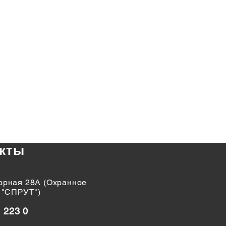
кты
горная 28А (Охранное
 "СПРУТ")
3 223 0